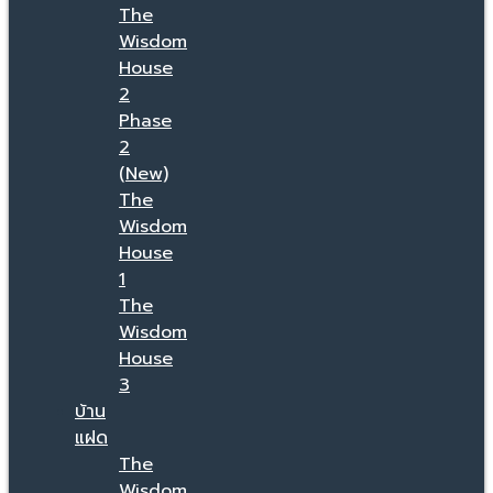
The
Wisdom
House
2
Phase
2
(New)
The
Wisdom
House
1
The
Wisdom
House
3
บ้าน
แฝด
The
Wisdom