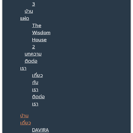
3
บ้าน
แฝด
The
Wisdom
House
2
บทความ
ติดต่อ
เรา
เกี่ยว
กับ
เรา
ติดต่อ
เรา
บ้าน
เดี่ยว
DAVIRA