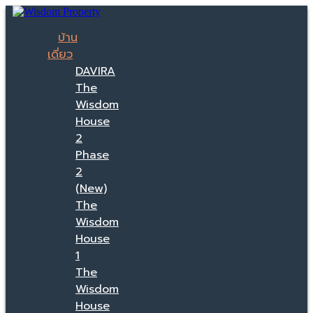
บ้าน
เดี่ยว
DAVIRA
The
Wisdom
House
2
Phase
2
(New)
The
Wisdom
House
1
The
Wisdom
House