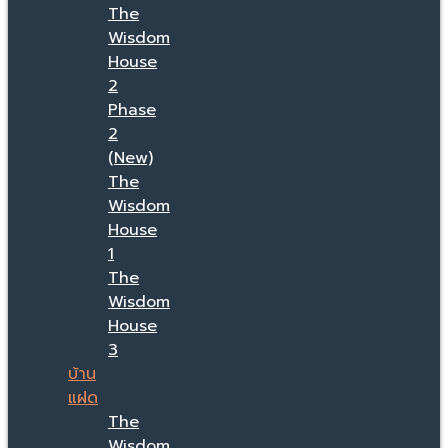
The
Wisdom
House
2
Phase
2
(New)
The
Wisdom
House
1
The
Wisdom
House
3
บ้าน
แฝด
The
Wisdom