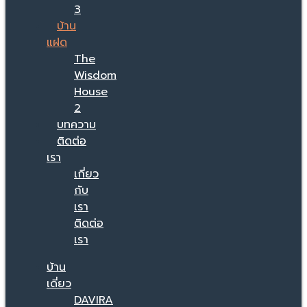
3
บ้าน
แฝด
The
Wisdom
House
2
บทความ
ติดต่อ
เรา
เกี่ยว
กับ
เรา
ติดต่อ
เรา
บ้าน
เดี่ยว
DAVIRA