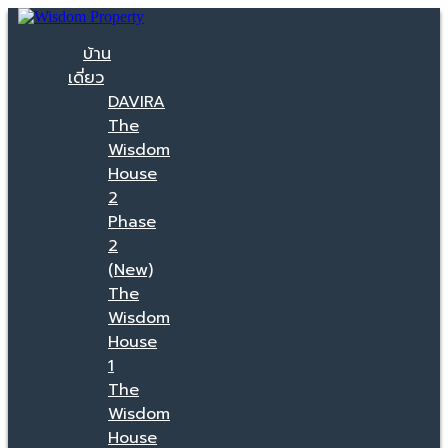
บ้าน
เดี่ยว
DAVIRA
The
Wisdom
House
2
Phase
2
(New)
The
Wisdom
House
1
The
Wisdom
House