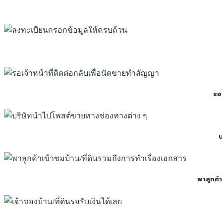
รอ
พาลูกค้