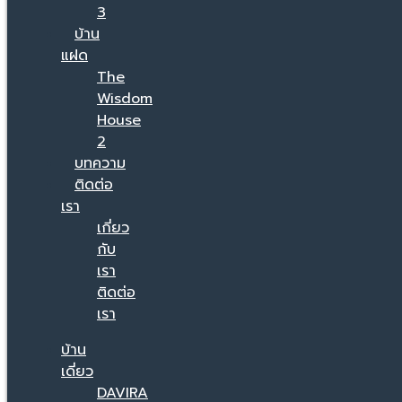
3
บ้าน
แฝด
The
Wisdom
House
2
บทความ
ติดต่อ
เรา
เกี่ยว
กับ
เรา
ติดต่อ
เรา
บ้าน
เดี่ยว
DAVIRA