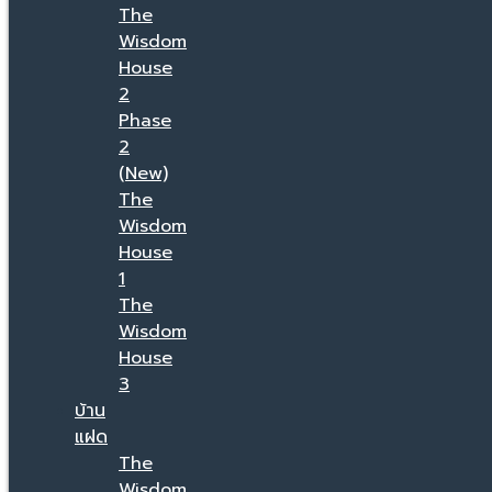
The
Wisdom
House
2
Phase
2
(New)
The
Wisdom
House
1
The
Wisdom
House
3
บ้าน
แฝด
The
Wisdom