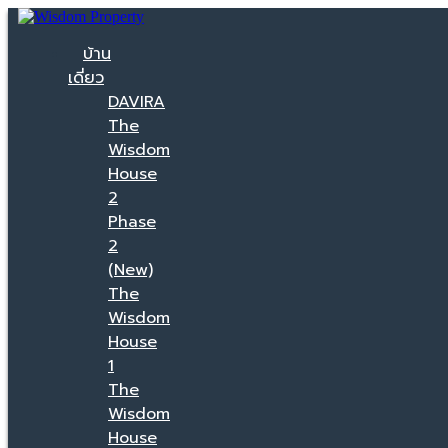
บ้าน
เดี่ยว
DAVIRA
The
Wisdom
House
2
Phase
2
(New)
The
Wisdom
House
1
The
Wisdom
House