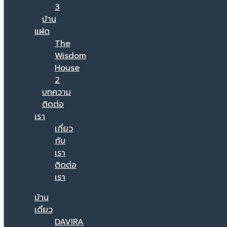
3
บ้าน
แฝด
The
Wisdom
House
2
บทความ
ติดต่อ
เรา
เกี่ยว
กับ
เรา
ติดต่อ
เรา
บ้าน
เดี่ยว
DAVIRA