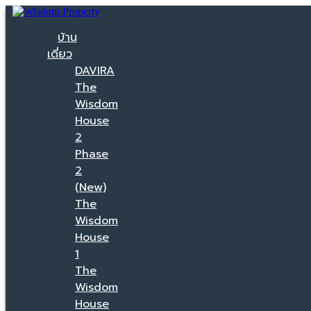
บ้าน
เดี่ยว
DAVIRA
The
Wisdom
House
2
Phase
2
(New)
The
Wisdom
House
1
The
Wisdom
House