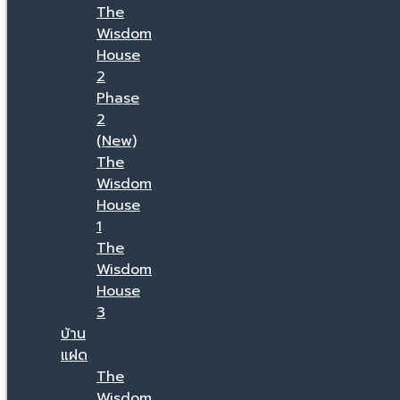
The
Wisdom
House
2
Phase
2
(New)
The
Wisdom
House
1
The
Wisdom
House
3
บ้าน
แฝด
The
Wisdom