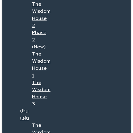
The
Wisdom
House
2
Phase
2
(New)
The
Wisdom
House
1
The
Wisdom
House
3
บ้าน
แฝด
The
Wisdom