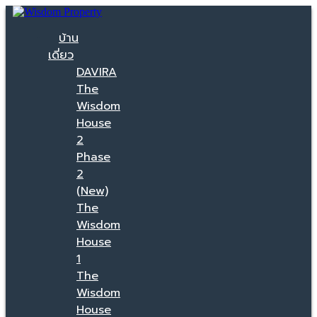
บ้าน
เดี่ยว
DAVIRA
The
Wisdom
House
2
Phase
2
(New)
The
Wisdom
House
1
The
Wisdom
House