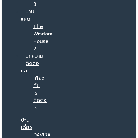
3
บ้าน
แฝด
The
Wisdom
House
2
บทความ
ติดต่อ
เรา
เกี่ยว
กับ
เรา
ติดต่อ
เรา
บ้าน
เดี่ยว
DAVIRA