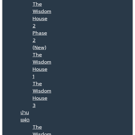
The
Wisdom
House
2
Phase
2
(New)
The
Wisdom
House
1
The
Wisdom
House
3
บ้าน
แฝด
The
Wisdom