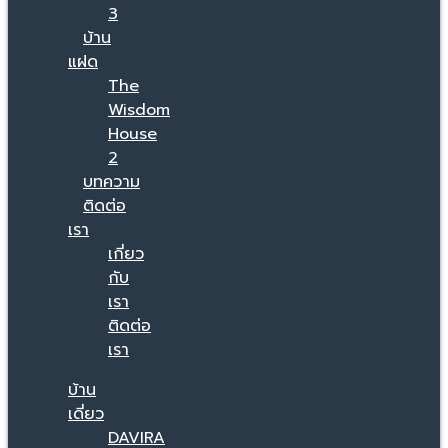
3
บ้าน
แฝด
The
Wisdom
House
2
บทความ
ติดต่อ
เรา
เกี่ยว
กับ
เรา
ติดต่อ
เรา
บ้าน
เดี่ยว
DAVIRA