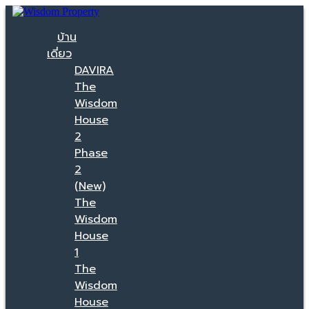
บ้าน
เดี่ยว
DAVIRA
The
Wisdom
House
2
Phase
2
(New)
The
Wisdom
House
1
The
Wisdom
House