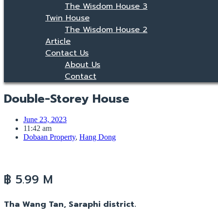
The Wisdom House 3
Twin House
The Wisdom House 2
Article
Contact Us
About Us
Contact
Double-Storey House
June 23, 2023
11:42 am
Dobaan Property
,
Hang Dong
฿ 5.99 M
Tha Wang Tan, Saraphi district.