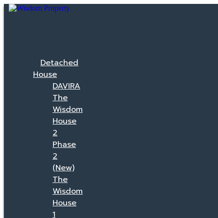
Detached
House
DAVIRA
The
Wisdom
House
2
Phase
2
(New)
The
Wisdom
House
1