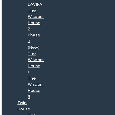
DAVIRA
The
Wisdom
House
2
Phase
2
(New)
The
Wisdom
House
1
The
Wisdom
House
3
Twin
House