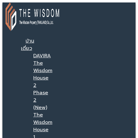
บ้าน
เดี่ยว
DAVIRA
The
Wisdom
House
2
Phase
2
(New)
The
Wisdom
House
1