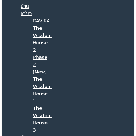
บ้าน
เดี่ยว
DAVIRA
The
Wisdom
House
2
Phase
2
(New)
The
Wisdom
House
1
The
Wisdom
House
3