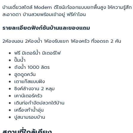
บ้านเดี่ยวสไตล์ Modern ดีไซน์เก๋ออกแบบยกพื้นสูง ให้ความรู้ส
สะอาดตา บ้านสวยพร้อมเข้าอยู่ ฟรีค่าโอน
รายละเอียดฟังก์ชันบ้านและของแถม
2ห้องนอน 2ห้องน้ำ 1ห้องรับแขก 1ห้องครัว ที่จอดรถ 2 คัน
ฟรี มิเตอร์น้ำ มิเตอร์ไฟ
ปั๊มน้ำ
ถังน้ำ 1000 ลิตร
ฮูดดูดควัน
เตาแก๊สแบบฝัง
ซิงค์ล้างจาน 2 หลุม
เคาน์เตอร์ครัว
เดินท่อกำจัดปลวกใต้บ้าน
เครื่องทำน้ำอุ่น
ปูสนามรอบบ้าน
สถานที่ใกล้เคียง