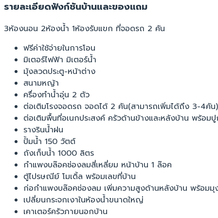
รายละเอียดฟังก์ชันบ้านและของแถม
3ห้องนอน 2ห้องน้ำ 1ห้องรับแขก ที่จอดรถ 2 คัน
ฟรีค่าใช้จ่ายในการโอน
มิเตอร์ไฟฟ้า มิเตอร์น้ำ
มุ้งลวดประตู-หน้าต่าง
สนามหญ้า
ครื่องทำน้ำอุ่น 2 ตัว
ต่อเติมโรงจอดรถ จอดได้ 2 คัน(สามารถเพิ่มได้ถึง 3-4คัน) 
ต่อเติมพื้นที่อเนกประสงค์ ครัวด้านข้างและหลังบ้าน พร้อมปูก
รางรินน้ำฝน
ปั้มน้ำ 150 วัตต์
ถังเก็บน้ำ 1000 ลิตร
กำแพงบล๊อคช่องลมสี่เหลี่ยม หน้าบ้าน 1 ล๊อค
ตู้ไปรษณีย์ โมเดิ้ล พร้อมเลขที่บ้าน
ก่อกำแพงบล๊อคช่องลม เพิ่มความสูงด้านหลังบ้าน พร้อมมุง
เปลี่ยนกระจกเงาในห้องน้ำขนาดใหญ่
เคาเตอร์ครัวภายนอกบ้าน