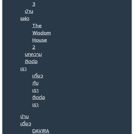
3
บ้าน
แฝด
The
Wisdom
House
2
บทความ
ติดต่อ
เรา
เกี่ยว
กับ
เรา
ติดต่อ
เรา
บ้าน
เดี่ยว
DAVIRA