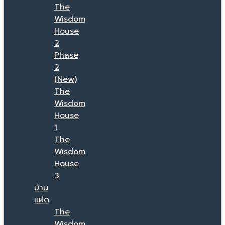
The
Wisdom
House
2
Phase
2
(New)
The
Wisdom
House
1
The
Wisdom
House
3
บ้าน
แฝด
The
Wisdom