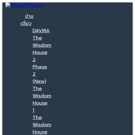
บ้าน
เดี่ยว
DAVIRA
The
Wisdom
House
2
Phase
2
(New)
The
Wisdom
House
1
The
Wisdom
House