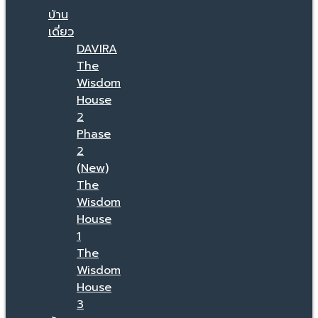
บ้าน
เดี่ยว
DAVIRA
The
Wisdom
House
2
Phase
2
(New)
The
Wisdom
House
1
The
Wisdom
House
3