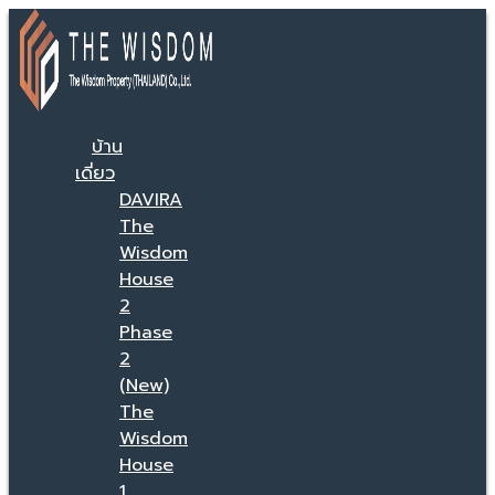
บ้าน
เดี่ยว
DAVIRA
The
Wisdom
House
2
Phase
2
(New)
The
Wisdom
House
1