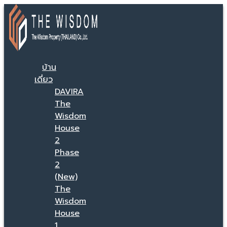
บ้าน
เดี่ยว
DAVIRA
The
Wisdom
House
2
Phase
2
(New)
The
Wisdom
House
1