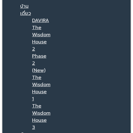
บ้าน
เดี่ยว
DAVIRA
The
Wisdom
House
2
Phase
2
(New)
The
Wisdom
House
1
The
Wisdom
House
3