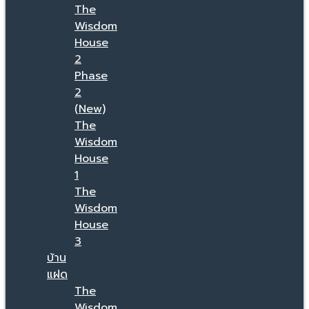
The
Wisdom
House
2
Phase
2
(New)
The
Wisdom
House
1
The
Wisdom
House
3
บ้าน
แฝด
The
Wisdom