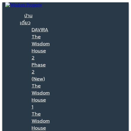
บ้าน
เดี่ยว
DAVIRA
The
Wisdom
House
2
Phase
2
(New)
The
Wisdom
House
1
The
Wisdom
House