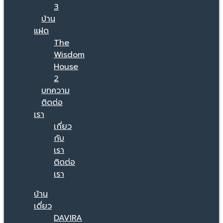
3
บ้าน
แฝด
The
Wisdom
House
2
บทความ
ติดต่อ
เรา
เกี่ยว
กับ
เรา
ติดต่อ
เรา
บ้าน
เดี่ยว
DAVIRA