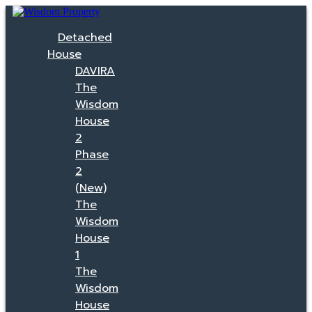
Detached
House
DAVIRA
The
Wisdom
House
2
Phase
2
(New)
The
Wisdom
House
1
The
Wisdom
House