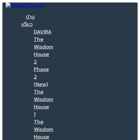
บ้าน
เดี่ยว
DAVIRA
The
Wisdom
House
2
Phase
2
(New)
The
Wisdom
House
1
The
Wisdom
House