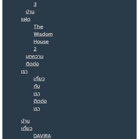
3
บ้าน
แฝด
The
Wisdom
House
2
บทความ
ติดต่อ
เรา
เกี่ยว
กับ
เรา
ติดต่อ
เรา
บ้าน
เดี่ยว
DAVIRA