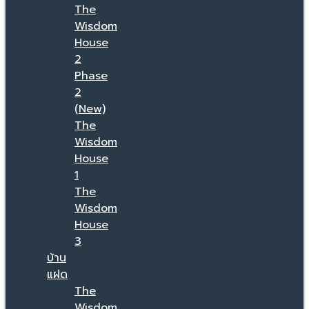
The
Wisdom
House
2
Phase
2
(New)
The
Wisdom
House
1
The
Wisdom
House
3
บ้าน
แฝด
The
Wisdom